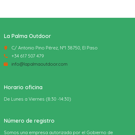
La Palma Outdoor
C/ Antonio Pino Pérez, Nº1 38750, El Paso
place
+34 617 507 479
call
info@lapalmaoutdoor.com
email
Horario oficina
De Lunes a Viernes (8:30 -14:30)
Número de registro
Somos una empresa autorizada por el Gobierno de