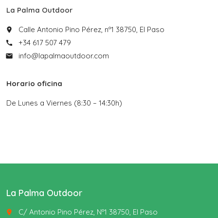
La Palma Outdoor
Calle Antonio Pino Pérez, nº1 38750, El Paso
place
+34 617 507 479
call
info@lapalmaoutdoor.com
email
Horario oficina
De Lunes a Viernes (8:30 – 14:30h)
La Palma Outdoor
C/ Antonio Pino Pérez, Nº1 38750, El Paso
place